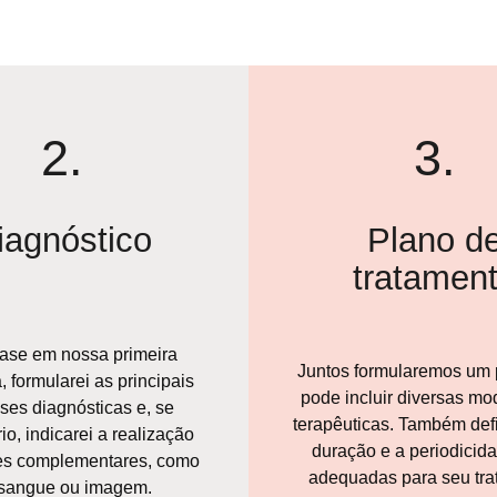
2.
3.
iagnóstico
Plano d
tratamen
se em nossa primeira
Juntos formularemos um 
 formularei as principais
pode incluir diversas mo
ses diagnósticas e, se
terapêuticas. Também def
o, indicarei a realização
duração e a periodicid
s complementares, como
adequadas para seu tra
sangue ou imagem.