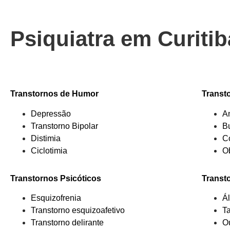
Psiquiatra em Curiti
Transtornos de Humor
Transt
Depressão
A
Transtorno Bipolar
B
Distimia
C
Ciclotimia
O
Transtornos Psicóticos
Transt
Esquizofrenia
Á
Transtorno esquizoafetivo
T
Transtorno delirante
O