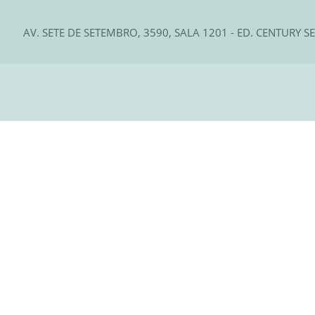
AV. SETE DE SETEMBRO, 3590, SALA 1201 - ED. CENTURY S