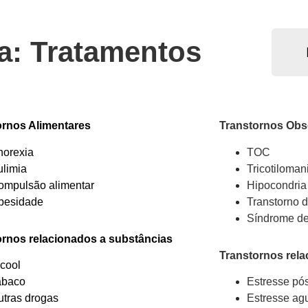
ba: Tratamentos
ornos Alimentares
Transtornos Obs
norexia
TOC
ulimia
Tricotiloman
ompulsão alimentar
Hipocondria
besidade
Transtorno d
Síndrome de
ornos relacionados a substâncias
Transtornos rel
lcool
abaco
Estresse
pós
utras drogas
Estresse ag