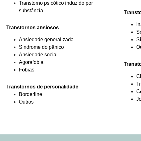
Transtorno psicótico induzido por
substância
Transt
I
Transtornos ansiosos
S
Ansiedade generalizada
S
Síndrome do pânico
O
Ansiedade social
Agorafobia
Transt
Fobias
C
Tr
Transtornos de personalidade
C
Borderline
J
Outros