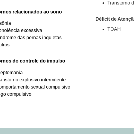
Transtorno 
ornos relacionados ao sono
Déficit de Atençã
nsônia
TDAH
onolência excessiva
índrome das pernas inquietas
utros
ornos do controle do impulso
leptomania
anstorno explosivo intermitente
omportamento sexual compulsivo
ogo compulsivo