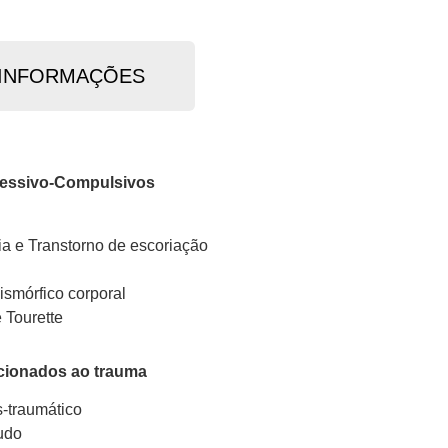
INFORMAÇÕES
essivo-Compulsivos
ia e Transtorno de escoriação
ismórfico corporal
 Tourette
acionados ao trauma
-traumático
udo