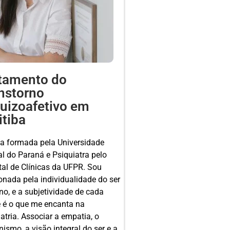
tamento do
nstorno
uizoafetivo em
itiba
a formada pela Universidade
al do Paraná e Psiquiatra pelo
tal de Clínicas da UFPR. Sou
onada pela individualidade do ser
o, e a subjetividade de cada
 é o que me encanta na
atria. Associar a empatia, o
smo, a visão integral do ser e a