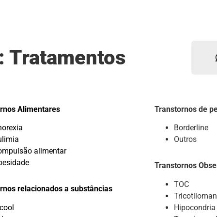
a: Tratamentos
rnos Alimentares
Transtornos de p
norexia
Borderline
ulimia
Outros
ompulsão alimentar
besidade
Transtornos Obse
TOC
rnos relacionados a substâncias
Tricotiloman
cool
Hipocondria