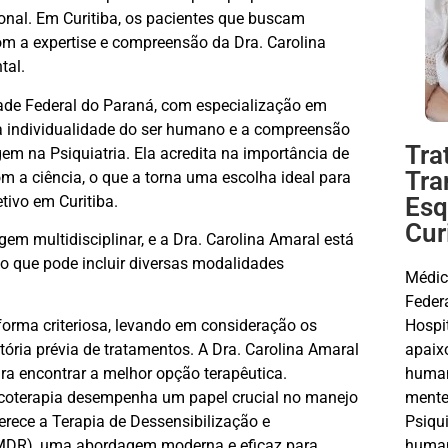
onal. Em Curitiba, os pacientes que buscam
m a expertise e compreensão da Dra. Carolina
tal.
ade Federal do Paraná, com especialização em
la individualidade do ser humano e a compreensão
Tra
em na Psiquiatria. Ela acredita na importância de
Tra
m a ciência, o que a torna uma escolha ideal para
ivo em Curitiba.
Esq
Cur
m multidisciplinar, e a Dra. Carolina Amaral está
o que pode incluir diversas modalidades
Médic
Feder
Hospi
orma criteriosa, levando em consideração os
apaix
istória prévia de tratamentos. A Dra. Carolina Amaral
human
ra encontrar a melhor opção terapêutica.
mente
icoterapia desempenha um papel crucial no manejo
Psiqui
erece a Terapia de Dessensibilização e
humani
MDR), uma abordagem moderna e eficaz para