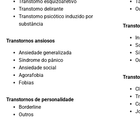
Transtorno esquizoafetivo
T
Transtorno delirante
O
Transtorno psicótico induzido por
substância
Transto
I
Transtornos ansiosos
S
Ansiedade generalizada
S
Síndrome do pânico
O
Ansiedade social
Agorafobia
Transto
Fobias
C
Tr
Transtornos de personalidade
C
Borderline
J
Outros