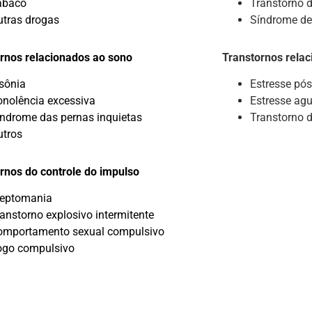
abaco
Transtorno d
utras drogas
Síndrome de
rnos relacionados ao sono
Transtornos rela
nsônia
Estresse
pós
onolência excessiva
Estresse ag
índrome das pernas inquietas
Transtorno 
utros
rnos do controle do impulso
leptomania
anstorno explosivo intermitente
omportamento sexual compulsivo
ogo compulsivo