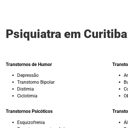
Psiquiatra em Curitib
Transtornos de Humor
Transto
Depressão
A
Transtorno Bipolar
B
Distimia
C
Ciclotimia
O
Transtornos Psicóticos
Transto
Esquizofrenia
Ál