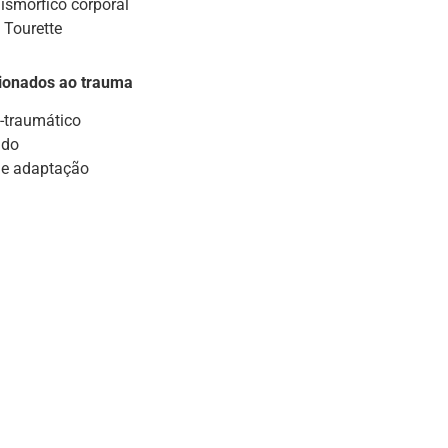
ismórfico corporal
 Tourette
cionados ao trauma
-traumático
udo
de adaptação