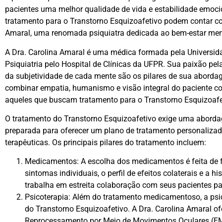
pacientes uma melhor qualidade de vida e estabilidade emoci
tratamento para o Transtorno Esquizoafetivo podem contar co
Amaral, uma renomada psiquiatra dedicada ao bem-estar men
A Dra. Carolina Amaral é uma médica formada pela Universid
Psiquiatria pelo Hospital de Clínicas da UFPR. Sua paixão pe
da subjetividade de cada mente são os pilares de sua abordag
combinar empatia, humanismo e visão integral do paciente co
aqueles que buscam tratamento para o Transtorno Esquizoafet
O tratamento do Transtorno Esquizoafetivo exige uma abordage
preparada para oferecer um plano de tratamento personalizad
terapêuticas. Os principais pilares do tratamento incluem:
Medicamentos: A escolha dos medicamentos é feita de f
sintomas individuais, o perfil de efeitos colaterais e a h
trabalha em estreita colaboração com seus pacientes pa
Psicoterapia: Além do tratamento medicamentoso, a ps
do Transtorno Esquizoafetivo. A Dra. Carolina Amaral of
Reprocessamento por Meio de Movimentos Oculares (E