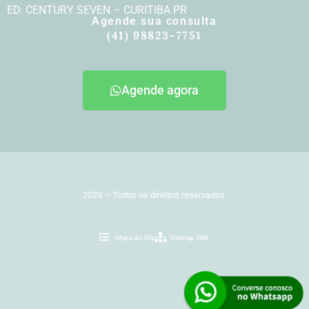
ED. CENTURY SEVEN – CURITIBA PR
Agende sua consulta
(41) 98823-7751
Agende agora
2023 – Todos os direitos reservados.
Mapa do Site
Sitemap XML