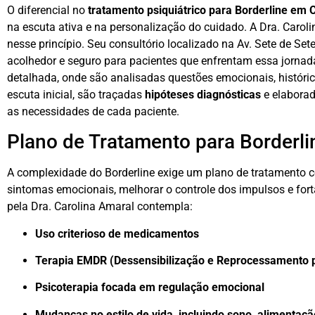
O diferencial no
tratamento psiquiátrico para Borderline em C
na escuta ativa e na personalização do cuidado. A Dra. Carol
nesse princípio. Seu consultório localizado na Av. Sete de S
acolhedor e seguro para pacientes que enfrentam essa jornad
detalhada, onde são analisadas questões emocionais, histórico 
escuta inicial, são traçadas
hipóteses diagnósticas
e elabora
as necessidades de cada paciente.
Plano de Tratamento para Borderli
A complexidade do Borderline exige um plano de tratamento com
sintomas emocionais, melhorar o controle dos impulsos e forta
pela Dra. Carolina Amaral contempla:
Uso criterioso de medicamentos
Terapia EMDR (Dessensibilização e Reprocessamento 
Psicoterapia focada em regulação emocional
Mudanças no estilo de vida, incluindo sono, alimentação