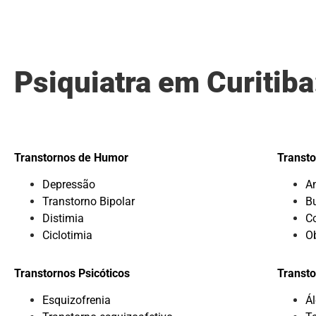
Psiquiatra em Curitib
Transtornos de Humor
Transto
Depressão
A
Transtorno Bipolar
B
Distimia
C
Ciclotimia
O
Transtornos Psicóticos
Transto
Esquizofrenia
Ál