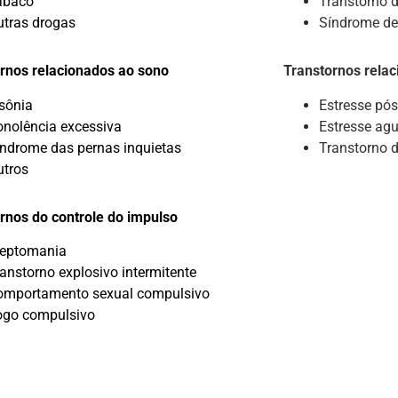
abaco
Transtorno d
utras drogas
Síndrome de
rnos relacionados ao sono
Transtornos rela
nsônia
Estresse
pós
onolência excessiva
Estresse ag
índrome das pernas inquietas
Transtorno 
utros
rnos do controle do impulso
leptomania
anstorno explosivo intermitente
omportamento sexual compulsivo
ogo compulsivo