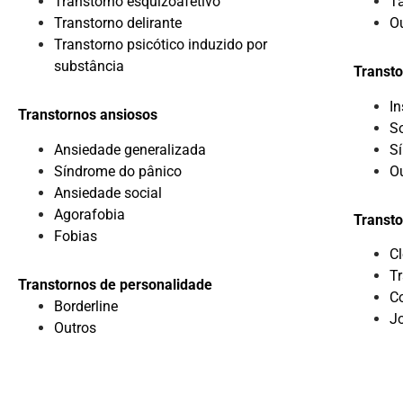
Transtorno esquizoafetivo
T
Transtorno delirante
O
Transtorno psicótico induzido por
substância
Transto
I
Transtornos ansiosos
S
Ansiedade generalizada
S
Síndrome do pânico
O
Ansiedade social
Agorafobia
Transto
Fobias
C
Tr
Transtornos de personalidade
C
Borderline
J
Outros