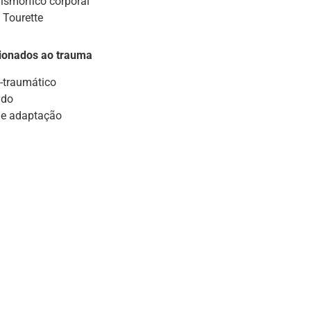
ismórfico corporal
 Tourette
cionados ao trauma
-traumático
udo
de adaptação