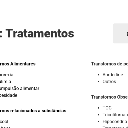
a: Tratamentos
rnos Alimentares
Transtornos de p
norexia
Borderline
ulimia
Outros
ompulsão alimentar
besidade
Transtornos Obse
TOC
rnos relacionados a substâncias
Tricotiloman
cool
Hipocondria