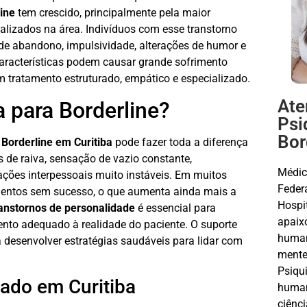
line
tem crescido, principalmente pela maior
ializados na área. Indivíduos com esse transtorno
de abandono, impulsividade, alterações de humor e
aracterísticas podem causar grande sofrimento
m tratamento estruturado, empático e especializado.
Ate
 para Borderline?
Psi
Bor
 Borderline em Curitiba
pode fazer toda a diferença
 de raiva, sensação de vazio constante,
Médic
ções interpessoais muito instáveis. Em muitos
Feder
amentos sem sucesso, o que aumenta ainda mais a
Hospi
ranstornos de personalidade
é essencial para
apaix
ento adequado à realidade do paciente. O suporte
human
a desenvolver estratégias saudáveis para lidar com
mente
Psiqui
ado em Curitiba
humani
ciênc