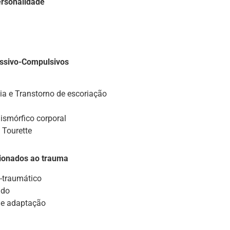
ersonalidade
ssivo-Compulsivos
ia e Transtorno de escoriação
ismórfico corporal
 Tourette
cionados ao trauma
-traumático
udo
de adaptação