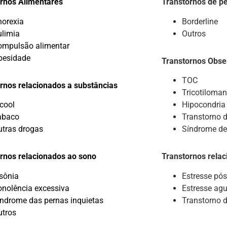
rnos Alimentares
Transtornos de p
norexia
Borderline
ulimia
Outros
ompulsão alimentar
besidade
Transtornos Obse
TOC
rnos relacionados a substâncias
Tricotiloman
cool
Hipocondria
abaco
Transtorno d
utras drogas
Síndrome de
rnos relacionados ao sono
Transtornos rela
nsônia
Estresse
pós
onolência excessiva
Estresse ag
índrome das pernas inquietas
Transtorno 
utros