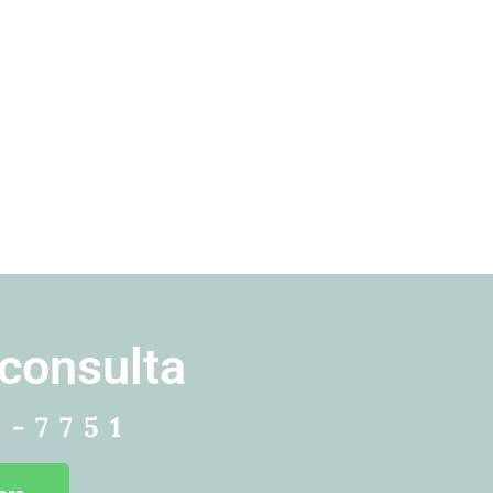
consulta
3-7751