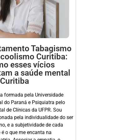
tamento Tabagismo
lcoolismo Curitiba:
o esses vícios
tam a saúde mental
Curitiba
a formada pela Universidade
al do Paraná e Psiquiatra pelo
tal de Clínicas da UFPR. Sou
onada pela individualidade do ser
o, e a subjetividade de cada
 é o que me encanta na
atria. Associar a empatia, o