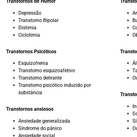
Transtornos de Humor
Transto
Depressão
A
Transtorno Bipolar
B
Distimia
C
Ciclotimia
O
Transtornos Psicóticos
Transto
Esquizofrenia
Ál
Transtorno esquizoafetivo
T
Transtorno delirante
O
Transtorno psicótico induzido por
substância
Transto
I
Transtornos ansiosos
S
Ansiedade generalizada
S
Síndrome do pânico
O
Ansiedade social