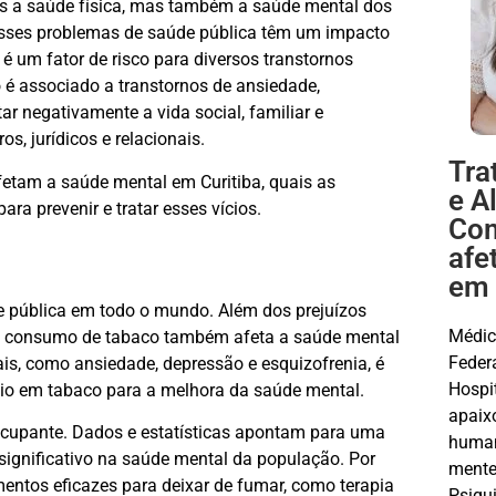
s a saúde física, mas também a saúde mental dos
esses problemas de saúde pública têm um impacto
é um fator de risco para diversos transtornos
é associado a transtornos de ansiedade,
ar negativamente a vida social, familiar e
s, jurídicos e relacionais.
Tra
fetam a saúde mental em Curitiba, quais as
e A
ra prevenir e tratar esses vícios.
Com
afe
em 
de pública em todo o mundo. Além dos prejuízos
Médic
 o consumo de tabaco também afeta a saúde mental
Feder
ais, como ansiedade, depressão e esquizofrenia, é
Hospi
cio em tabaco para a melhora da saúde mental.
apaix
ocupante. Dados e estatísticas apontam para uma
human
significativo na saúde mental da população. Por
mente
entos eficazes para deixar de fumar, como terapia
Psiqui